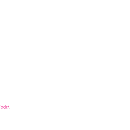
/odr/
.