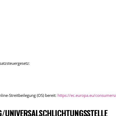
atzsteuergesetz:
line-Streitbeilegung (OS) bereit:
https://ec.europa.eu/consumers
G/UNIVERSAL­SCHLICHTUNGS­STELLE