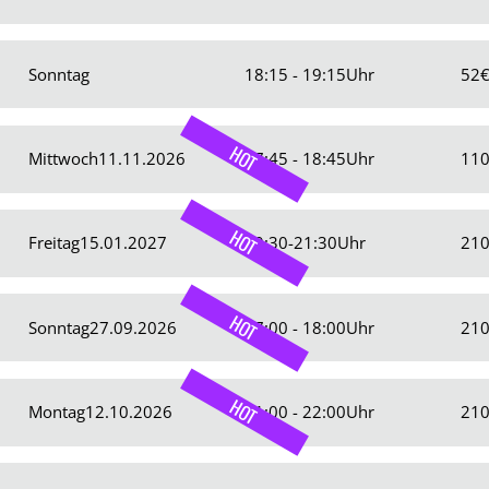
Sonntag
18:15 - 19:15
Uhr
52
HOT
Mittwoch
11.11.2026
17:45 - 18:45
Uhr
11
HOT
Freitag
15.01.2027
20:30-21:30
Uhr
21
HOT
Sonntag
27.09.2026
17:00 - 18:00
Uhr
21
HOT
Montag
12.10.2026
21:00 - 22:00
Uhr
21