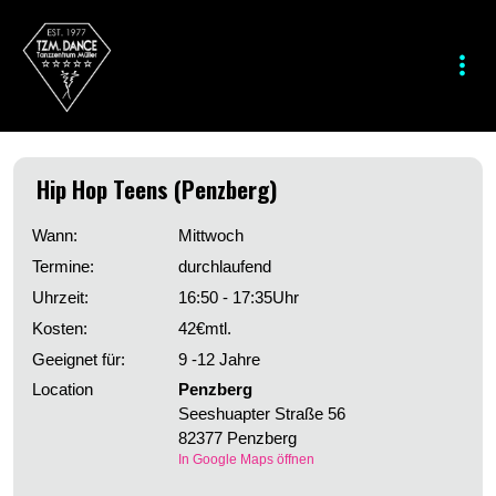
Hip Hop Teens (Penzberg)
Wann:
Mittwoch
Termine:
durchlaufend
Uhrzeit:
16:50 - 17:35
Uhr
Kosten:
42
€
mtl.
Geeignet für:
9 -12 Jahre
Location
Penzberg
Seeshuapter Straße 56
82377 Penzberg
In Google Maps öffnen